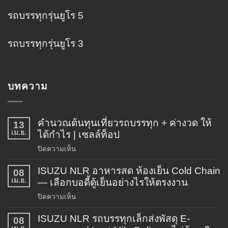
รถบรรทุกรุ่นยูโร 5
รถบรรทุกรุ่นยูโร 3
บทความ
คำนวณต้นทุนเที่ยวรถบรรทุก + ค่างวด ให้
13
เม.ย.
ได้กำไร | เซลล์ท็อป
บน
ปิดความเห็น
คำนวณ
ISUZU NLR อาหารสด ห้องเย็น Cold Chain
ต้นทุน
08
เม.ย.
เที่ยว
— เลือกบอดี้ตู้เย็นอย่างไรให้ตรงงาน
รถ
บน
ปิดความเห็น
บรรทุก
ISUZU
+
ISUZU NLR รถบรรทุกเล็กส่งพัสดุ E-
NLR
08
ค่า