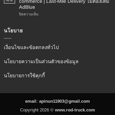
เม.ย.
อาหาร
commerce | Last-Mile Delivery ไม่ต้องเติม
งวด
สด
AdBlue
ให้
ห้อง
ได้
บน
ปิดความเห็น
เย็น
กำไร
ISUZU
Cold
|
NLR
Chain
นโยบาย
เซลล์
รถ
—
ท็อป
บรรทุก
เลือก
เล็ก
บอดี้
ส่ง
เงื่อนไขและข้อตกลงทั่วไป
ตู้
พัสดุ
เย็น
E-
อย่างไร
นโยบายความเป็นส่วนตัวของข้อมูล
commerce
ให้
|
ตรง
Last-
นโยบายการใช้คุกกี้
งาน
Mile
Delivery
ไม่
ต้อง
เติม
email: apinun11903@gmail.com
AdBlue
Copyright 2026 ©
www.rod-truck.com