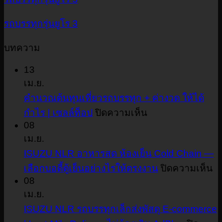
รถบรรทุกรุ่นยูโร 3
บทความ
13
เม.ย.
คำนวณต้นทุนเที่ยวรถบรรทุก + ค่างวด ให้ได้
บน
กำไร | เซลล์ท็อป
ปิดความเห็น
08
คำนวณ
เม.ย.
ต้นทุน
ISUZU NLR อาหารสด ห้องเย็น Cold Chain —
เที่ยว
บ
เลือกบอดี้ตู้เย็นอย่างไรให้ตรงงาน
ปิดความเห็น
รถ
I
08
บรรทุก
N
เม.ย.
+
อ
ISUZU NLR รถบรรทุกเล็กส่งพัสดุ E-commerce
ค่า
ส