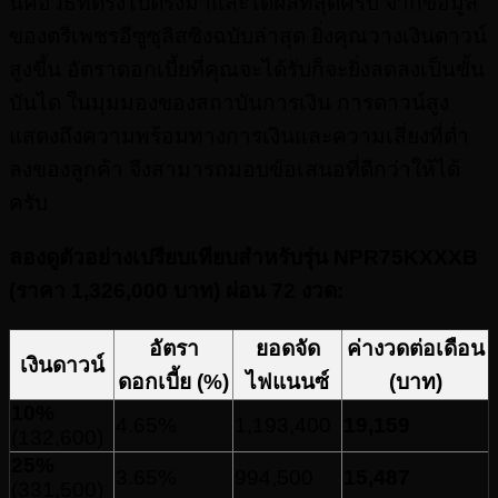
นี่คือวิธีที่ตรงไปตรงมาและได้ผลที่สุดครับ จากข้อมูล
ของตรีเพชรอีซูซุลิสซิ่งฉบับล่าสุด ยิ่งคุณวางเงินดาวน์
สูงขึ้น อัตราดอกเบี้ยที่คุณจะได้รับก็จะยิ่งลดลงเป็นขั้น
บันได ในมุมมองของสถาบันการเงิน การดาวน์สูง
แสดงถึงความพร้อมทางการเงินและความเสี่ยงที่ต่ำ
ลงของลูกค้า จึงสามารถมอบข้อเสนอที่ดีกว่าให้ได้
ครับ
ลองดูตัวอย่างเปรียบเทียบสำหรับรุ่น NPR75KXXXB
(ราคา 1,326,000 บาท) ผ่อน 72 งวด:
อัตรา
ยอดจัด
ค่างวดต่อเดือน
เงินดาวน์
ดอกเบี้ย (%)
ไฟแนนซ์
(บาท)
10%
4.65%
1,193,400
19,159
(132,600)
25%
3.65%
994,500
15,487
(331,500)