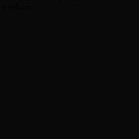
มากขึ้นครับ
กลยุทธ์ที่ 4 (สำหรับผู้เชี่ยวชาญ):
“วางแผนค่าตัวถัง…ให้ลงล็อก
ไฟแนนซ์”