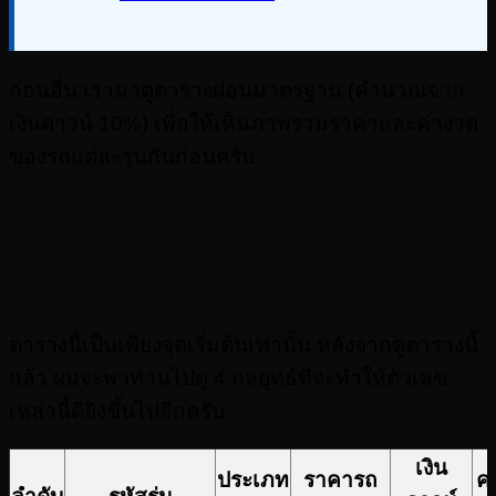
ก่อนอื่น เรามาดูตารางผ่อนมาตรฐาน (คำนวณจาก
เงินดาวน์ 10%) เพื่อให้เห็นภาพรวมราคาและค่างวด
ของรถแต่ละรุ่นกันก่อนครับ
ตารางผ่อน ISUZU Euro 5 (ดาวน์
10% / อัตราดอกเบี้ยมาตรฐาน)
ตารางนี้เป็นเพียงจุดเริ่มต้นเท่านั้น หลังจากดูตารางนี้
แล้ว ผมจะพาท่านไปดู 4 กลยุทธ์ที่จะทำให้ตัวเลข
เหล่านี้ดียิ่งขึ้นไปอีกครับ
เงิน
ประเภท
ราคารถ
ค