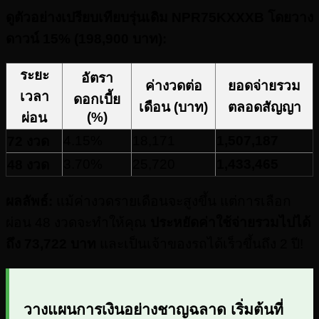
ดูตัวอย่างเปรียบเทียบรุ่นเดิม NPR75KXXXB โดยวาง
ดาวน์ 15% (198,900 บาท):
ระยะ
อัตรา
ค่างวดต่อ
ยอดจ่ายรวม
เวลา
ดอกเบี้ย
เดือน (บาท)
ตลอดสัญญา
(%)
ผ่อน
4.15%
18,171
1,507,187
72 งวด
3.70%
25,720
1,433,465
48 งวด
ผลลัพธ์:
แม้ค่างวดรายเดือนจะสูงขึ้น แต่การเลือก
ผ่อน 48 งวดจะทำให้คุณ
ประหยัดค่าใช้จ่ายรวมไปได้
ถึง 73,722 บาท
และเป็นเจ้าของรถได้เร็วขึ้นถึง 2 ปี!
วางแผนการเงินอย่างชาญฉลาด เริ่มต้นที่