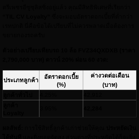
ตรีเพชรอีซูซุลิสซิ่งอยู่แล้ว คุณมีสิทธิพิเศษที่เรียกว่า
“TIL CV Loyalty”
ซึ่งจะมอบอัตราดอกเบี้ยที่ต่ำกว่า
เรทปกติ นี่คือข้อได้เปรียบที่ไม่ควรพลาดเมื่อต้องการ
ขยายกองรถครับ
ตัวอย่างเปรียบเทียบรถ 10 ล้อ FVZ34QXDXB (ราคา
2,790,000 บาท) ดาวน์ 20% ผ่อน 60 งวด:
ค่างวดต่อเดือน
อัตราดอกเบี้ย
ประเภทลูกค้า
(%)
(บาท)
4.25%
42,912
ลูกค้าทั่วไป
ลูกค้า
3.95%
42,284
Loyalty
ผลลัพธ์:
การใช้สิทธิ์ลูกค้าเก่าช่วยให้คุณ
ประหยัดเงิน
ได้ทันที
และยิ่งยอดจัดสูง ส่วนต่างที่ประหยัดได้ก็จะยิ่ง