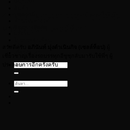
หน้าแรก
สินค้า
4 กลยุทธ์ผ่อนรถบรรทุกอีซูซุให้คุ้ม
บทความ
คำนวณค่างวด
ช่องทางติดต่อ
ค่าที่สุด (ฉบับเซลล์ท็อป)
ผลงาน
โปรประจำเดือน
บริการ
สวัสดีครับ
อภินันท์ มุ่งดําเนินกิจ (เซลล์ท็อป)
ผู้
เกี่ยวกับเรา
เชี่ยวชาญเรื่องรถบรรทุกอีซูซุกลับมารับใช้พี่ๆ ผู้
ประกอบการอีกครั้งครับ
ค้นหา:
ค้นหา: