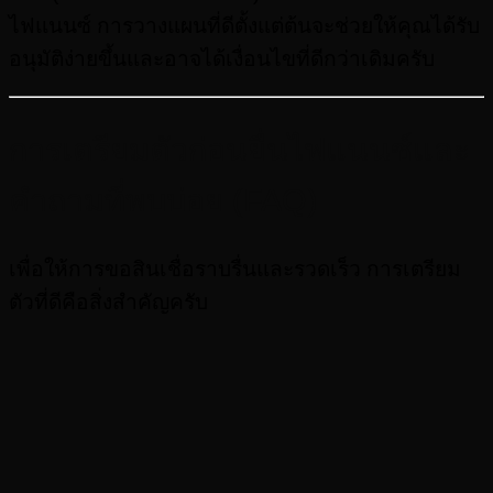
ไฟแนนซ์ การวางแผนที่ดีตั้งแต่ต้นจะช่วยให้คุณได้รับ
อนุมัติง่ายขึ้นและอาจได้เงื่อนไขที่ดีกว่าเดิมครับ
การเตรียมตัวก่อนยื่นไฟแนนซ์และ
คำถามที่พบบ่อย (FAQ)
เพื่อให้การขอสินเชื่อราบรื่นและรวดเร็ว การเตรียม
ตัวที่ดีคือสิ่งสำคัญครับ