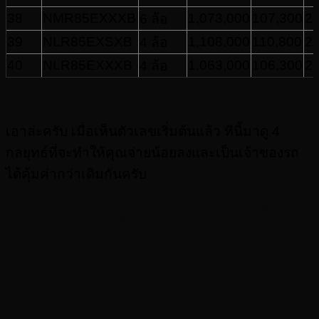
38
NMR85EXXXB
1,073,000
107,300
21
6 ล้อ
39
NLR85EXSXB
1,108,000
110,800
22
4 ล้อ
40
NLR85EXXXB
1,063,000
106,300
21
4 ล้อ
เอาล่ะครับ เมื่อเห็นตัวเลขเริ่มต้นแล้ว ทีนี้มาดู 4
กลยุทธ์ที่จะทำให้คุณจ่ายน้อยลงและเป็นเจ้าของรถ
ได้คุ้มค่ากว่าเดิมกันครับ
กลยุทธ์ที่ 1: “ดาวน์สูง…ดอกเบี้ยยิ่ง
ต่ำ” (The Power of Down
Payment)