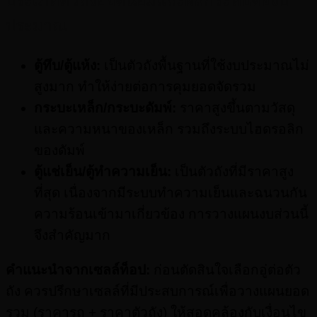
ประเภทตัวถังยอดนิยมและผลกระทบต่องบ
ประมาณ
ตู้ทึบ/ตู้แห้ง:
เป็นตัวถังพื้นฐานที่ใช้งบประมาณไม่
สูงมาก ทำให้ง่ายต่อการคุมยอดจัดรวม
กระบะเหล็ก/กระบะดัมพ์:
ราคาสูงขึ้นตามวัสดุ
และความหนาของเหล็ก รวมถึงระบบไฮดรอลิก
ของดัมพ์
ตู้แช่เย็น/ตู้ทำความเย็น:
เป็นตัวถังที่มีราคาสูง
ที่สุด เนื่องจากมีระบบทำความเย็นและฉนวนกัน
ความร้อนเข้ามาเกี่ยวข้อง การวางแผนงบส่วนนี้
จึงสำคัญมาก
คำแนะนำจากเซลล์ท็อป:
ก่อนตัดสินใจเลือกอู่ต่อตัว
ถัง ควรปรึกษาเซลล์ที่มีประสบการณ์เพื่อวางแผนยอด
รวม (ราคารถ + ราคาตัวถัง) ให้สอดคล้องกับเงื่อนไข