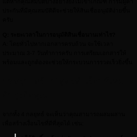
แต่หากคุณสมบัติบางอย่างยังไม่เข้าเกณฑ์ การมีผู้ค้ำ
ประกันที่มีคุณสมบัติดีจะช่วยให้สินเชื่ออนุมัติง่ายขึ้น
ครับ
Q: ระยะเวลาในการอนุมัติสินเชื่อนานเท่าไร?
A: โดยทั่วไปหากเอกสารครบถ้วน จะใช้เวลา
ประมาณ 3-7 วันทำการครับ การเตรียมเอกสารให้
พร้อมและถูกต้องจะช่วยให้กระบวนการรวดเร็วยิ่งขึ้น
บทสรุป: สร้าง “สูตรสำเร็จ” ที่เหมาะ
กับธุรกิจคุณ
จากทั้ง 4 กลยุทธ์ จะเห็นว่าคุณสามารถผสมผสาน
เพื่อสร้างเงื่อนไขที่ดีที่สุดได้ เช่น: