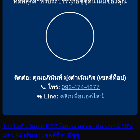
ที่ดีที่สุดสำหรับรถบรรทุกอีซูซุคันใหม่ของคุณ
ติดต่อ: คุณอภินันท์ มุ่งดําเนินกิจ (เซลล์ท็อป)
📞
โทร:
092-474-4277
📲
Line:
คลิกเพื่อแอดไลน์
โปรโมชั่น Isuzu FTR ดีลแรง แซงท้าฝน ดาวน์ 10%
ผ่อน 84 เดือน | เซลล์ท็อปอีซูซุ