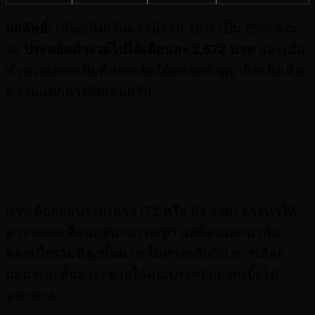
ผลลัพธ์:
เพียงเพิ่มเงินดาวน์จาก 10% เป็น 25% คุณ
จะ
ประหยัดค่างวดไปได้เดือนละ 3,672 บาท
และเมื่อ
คำนวณดอกเบี้ยที่ประหยัดได้ตลอดสัญญาก็จะยิ่งเห็น
ความแตกต่างชัดเจนครับ
กลยุทธ์ที่ 2: “ปิดเกมเร็ว…เลือกงวด
สั้น” (Short-Term Strategy)
การเลือกผ่อนระยะยาว (72 หรือ 84 งวด) อาจทำให้
ค่างวดต่อเดือนดูสบายกระเป๋า แต่ต้องแลกมากับ
ดอกเบี้ยรวมที่สูงขึ้นมาก ในทางกลับกัน การเลือก
ผ่อนระยะสั้นลงจะช่วยให้คุณประหยัดดอกเบี้ยได้
มหาศาล