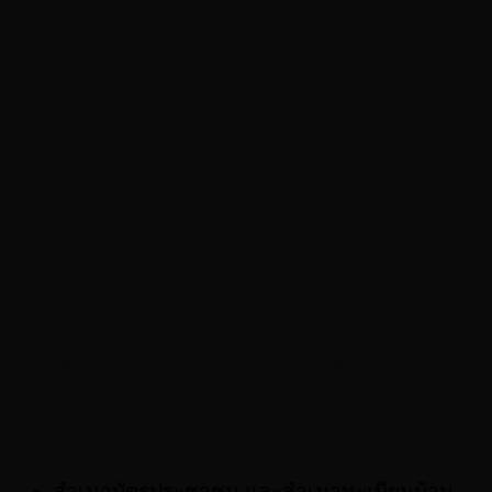
การเตรียมเอกสารและคุณสมบัติผู้ขอสินเชื่อ
สำหรับบุคคลธรรมดา:
สำเนาบัตรประชาชน และสำเนาทะเบียนบ้าน