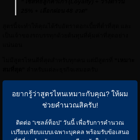
“ใช้สิทธิ์ลูกค้าเก่า (Loyalty) + วางดาวน์
25% + เลือกผ่อน 48 งวด”
สูตรนี้จะทำให้คุณได้รับอัตราดอกเบี้ยที่ต่ำที่สุด และ
เป็นเจ้าของรถบรรทุกด้วยต้นทุนที่คุ้มค่าที่สุดอย่าง
แน่นอน
ไม่มีสูตรไหนดีที่สุดสำหรับทุกคน แต่มีสูตรที่
“เหมาะ
สมที่สุด”
สำหรับแต่ละธุรกิจเสมอครับ
อยากรู้ว่าสูตรไหนเหมาะกับคุณ? ให้ผม
ช่วยคำนวณสิครับ!
ติดต่อ “เซลล์ท็อป” วันนี้ เพื่อรับการคำนวณ
เปรียบเทียบแบบเฉพาะบุคคล พร้อมรับข้อเสนอ