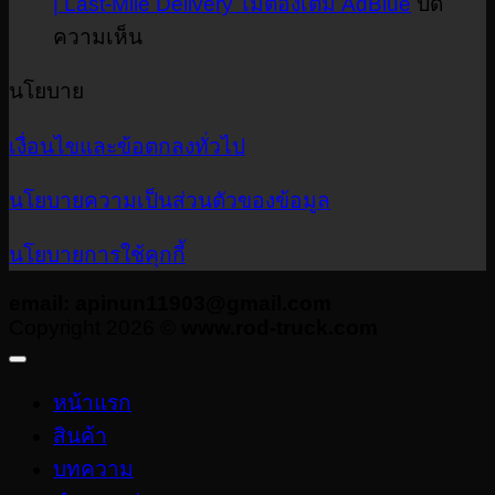
| Last-Mile Delivery ไม่ต้องเติม AdBlue
ปิด
งวด
ห้
บน
ความเห็น
ให้
เย
ISUZU
ได้
NLR
Co
นโยบาย
กำไร
C
รถ
—
|
เงื่อนไขและข้อตกลงทั่วไป
บรรทุก
เล
เซลล์
เล็ก
บอ
นโยบายความเป็นส่วนตัวของข้อมูล
ท็อป
ส่ง
ตู้
พัสดุ
นโยบายการใช้คุกกี้
เย
E-
อย
commerce
email: apinun11903@gmail.com
|
Copyright 2026 ©
www.rod-truck.com
ให
Last-
ต
Mile
ง
Delivery
หน้าแรก
ไม่
สินค้า
ต้อง
บทความ