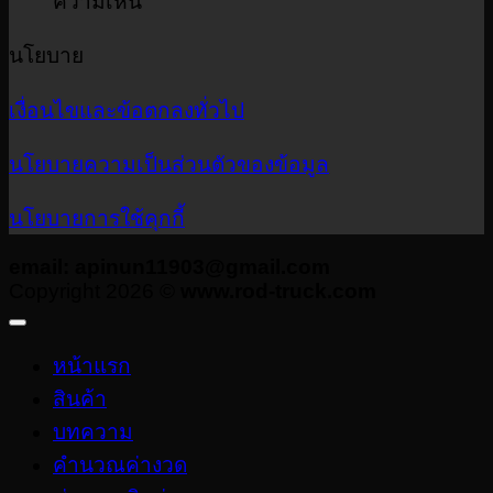
บน
ความเห็น
ให้
เย
ISUZU
ได้
NLR
Co
นโยบาย
กำไร
C
รถ
—
|
เงื่อนไขและข้อตกลงทั่วไป
บรรทุก
เล
เซลล์
เล็ก
บอ
นโยบายความเป็นส่วนตัวของข้อมูล
ท็อป
ส่ง
ตู้
พัสดุ
นโยบายการใช้คุกกี้
เย
E-
อย
commerce
email: apinun11903@gmail.com
|
Copyright 2026 ©
www.rod-truck.com
ให
Last-
ต
Mile
ง
Delivery
หน้าแรก
ไม่
สินค้า
ต้อง
บทความ
เติม
คำนวณค่างวด
AdBlue