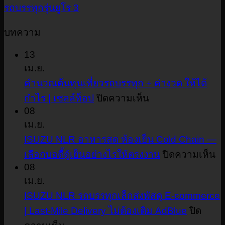
รถบรรทุกรุ่นยูโร 3
บทความ
13
เม.ย.
คำนวณต้นทุนเที่ยวรถบรรทุก + ค่างวด ให้ได้
บน
กำไร | เซลล์ท็อป
ปิดความเห็น
08
คำนวณ
เม.ย.
ต้นทุน
ISUZU NLR อาหารสด ห้องเย็น Cold Chain —
เที่ยว
บ
เลือกบอดี้ตู้เย็นอย่างไรให้ตรงงาน
ปิดความเห็น
รถ
I
08
บรรทุก
N
เม.ย.
+
อ
ISUZU NLR รถบรรทุกเล็กส่งพัสดุ E-commerce
ค่า
ส
| Last-Mile Delivery ไม่ต้องเติม AdBlue
ปิด
งวด
ห้