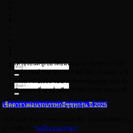
หน้าแรก
สินค้า
บทความ
คำนวณค่างวด
ช่องทางติดต่อ
ผลงาน
โปรประจำเดือน
บริการ
เกี่ยวกับเรา
เครื่องยนต์ซูเปอร์คอมมอนเรล รุ่น 4HK1-TCC
ค้นหา:
เครื่องยนต์: ขนาด 5,193 ซีซี ให้กำลังสูงสุด 175
แรงม้า ที่ 2,600 รอบ/นาที แรงบิดสูงสุด: 500 นิว
ค้นหา:
ตัน-เมตร ที่รอบต่ำเพียง 1,500-2,000 รอบ/นาที
เช็คตารางผ่อนรถบรรทุกอีซูซุทุกรุ่น ปี 2025
กรณี ลูกค้าต้องการขอส่วนลดเพิ่ม กรุณาส่งข้อความ
หาเราที่หน้า
"ขอใบเสนอราคา"