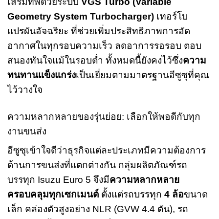
เสริมทัพด้วยระบบ
VGS Turbo (Variable
Geometry System Turbocharger)
เทอร์โบ
แปรผันอัจฉริยะ ที่ช่วยเพิ่มประสิทธิภาพการอัด
อากาศในทุกรอบความเร็ว ลดอาการรอรอบ ตอบ
สนองทันใจแม้ในรอบต่ำ ทั้งหมดนี้ยังคงไว้ซึ่ง
ความ
ทนทานแข็งแกร่ง
เป็นเยี่ยมตามมาตรฐานอีซูซุที่คุณ
ไว้วางใจ
ความหลากหลายของรุ่นย่อย: เลือกให้พอดีกับทุก
งานขนส่ง
อีซูซุเข้าใจดีว่าธุรกิจแต่ละประเภทมีความต้องการ
ด้านการขนส่งที่แตกต่างกัน กลุ่มผลิตภัณฑ์รถ
บรรทุก Isuzu Euro 5 จึงมี
ความหลากหลาย
ครอบคลุมทุกเซกเมนต์
ตั้งแต่รถบรรทุก
4 ล้อ
ขนาด
เล็ก คล่องตัวสูงอย่าง NLR (GVW 4.4 ตัน), รถ