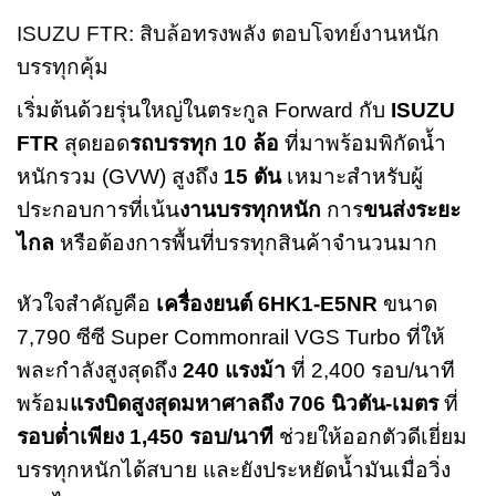
ISUZU FTR: สิบล้อทรงพลัง ตอบโจทย์งานหนัก
บรรทุกคุ้ม
เริ่มต้นด้วยรุ่นใหญ่ในตระกูล Forward กับ
ISUZU
FTR
สุดยอด
รถบรรทุก 10 ล้อ
ที่มาพร้อมพิกัดน้ำ
หนักรวม (GVW) สูงถึง
15 ตัน
เหมาะสำหรับผู้
ประกอบการที่เน้น
งานบรรทุกหนัก
การ
ขนส่งระยะ
ไกล
หรือต้องการพื้นที่บรรทุกสินค้าจำนวนมาก
หัวใจสำคัญคือ
เครื่องยนต์ 6HK1-E5NR
ขนาด
7,790 ซีซี Super Commonrail VGS Turbo ที่ให้
พละกำลังสูงสุดถึง
240 แรงม้า
ที่ 2,400 รอบ/นาที
พร้อม
แรงบิดสูงสุดมหาศาลถึง 706 นิวตัน-เมตร
ที่
รอบต่ำเพียง 1,450 รอบ/นาที
ช่วยให้ออกตัวดีเยี่ยม
บรรทุกหนักได้สบาย และยังประหยัดน้ำมันเมื่อวิ่ง