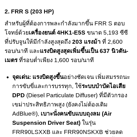
2. FRR S (203 HP)
สำหรับผู้ที่ต้องการพละกำลังมากขึ้น FRR S ตอบ
โจทย์ด้วย
เครื่องยนต์ 4HK1-E5S
ขนาด 5,193 ซีซี
ที่ปรับจูนให้มีกำลังสูงสุดถึง
203 แรงม้า
ที่ 2,600
รอบ/นาที และ
แรงบิดสูงสุดเพิ่มขึ้นเป็น 637 นิวตัน-
เมตร
ที่รอบต่ำเพียง 1,600 รอบ/นาที
จุดเด่น:
แรงบิดสูงขึ้น
อย่างชัดเจน เพิ่มสมรรถนะ
การขับขี่และการบรรทุก, ใช้
ระบบบำบัดไอเสีย
DPD
(Diesel Particulate Diffuser) ที่มีตัวกรอง
เขม่าประสิทธิภาพสูง (ยังคงไม่ต้องเติม
AdBlue®),
เบาะนั่งคนขับแบบถุงลม (Air
Suspension Driver Seat)
ในรุ่น
FRR90LSXXB และ FRR90NSKXB ช่วยลด