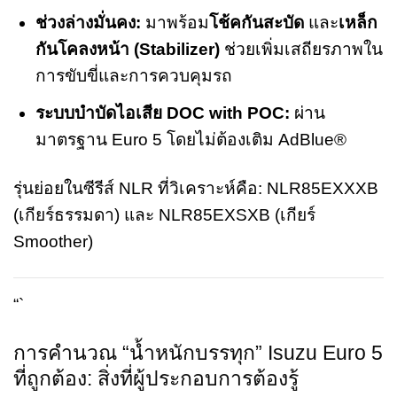
ช่วงล่างมั่นคง:
มาพร้อม
โช้คกันสะบัด
และ
เหล็ก
กันโคลงหน้า (Stabilizer)
ช่วยเพิ่มเสถียรภาพใน
การขับขี่และการควบคุมรถ
ระบบบำบัดไอเสีย DOC with POC:
ผ่าน
มาตรฐาน Euro 5 โดยไม่ต้องเติม AdBlue®
รุ่นย่อยในซีรีส์ NLR ที่วิเคราะห์คือ: NLR85EXXXB
(เกียร์ธรรมดา) และ NLR85EXSXB (เกียร์
Smoother)
“`
การคำนวณ “น้ำหนักบรรทุก” Isuzu Euro 5
ที่ถูกต้อง: สิ่งที่ผู้ประกอบการต้องรู้