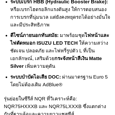
ระบบเบรก HBB (Hydraulic Booster Brake):
หรือเบรกไฮดรอลิกแรงดันสูง ให้การตอบสนอง
การเบรกที่นุ่มนวล แต่ยังคงหยุดรถได้อย่างมั่นใจ
และมีประสิทธิภาพ
ดีไซน์ภายนอกทันสมัย:
มาพร้อมชุด
ไฟหน้าและ
ไฟตัดหมอก ISUZU LED TECH
ให้ความสว่าง
ชัดเจน ปลอดภัย และไฟหรี่รูปตัว L ที่เป็น
เอกลักษณ์, เสริมด้วย
กระจังหน้าสีเงิน Matte
Silver
เพิ่มความดุดัน
ระบบบำบัดไอเสีย DOC:
ผ่านมาตรฐาน Euro 5
โดยไม่ต้องเติม AdBlue®
รุ่นย่อยในซีรีส์ NQR ที่วิเคราะห์คือ:
NQR75HXXXB และ NQR75LXXXB ซึ่งแตกต่าง
กันที่ฐานล้อและความยาวแชสซีส์