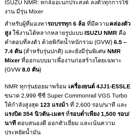
ISUZU NMR: หกล้ออเนกประสงค์ ลงตัวทุกการใช้
งาน มีรุ่น Mixer
สำหรับผู้ที่มองหา
รถบรรทุก 6 ล้อ
ที่มีความ
คล่องตัว
สูง
ใช้งานได้หลากหลายรูปแบบ
ISUZU NMR
คือ
คำตอบที่ลงตัว ด้วยพิกัดน้ำหนักรวม (GVW)
6.5 –
7.4 ตัน
(สำหรับรุ่นปกติ) และยังมีรุ่นพิเศษ
NMR
Mixer
ที่ออกแบบมาเพื่องานก่อสร้างโดยเฉพาะ
(GVW
8.0 ตัน
)
NMR ทุกรุ่นย่อยมาพร้อม
เครื่องยนต์ 4JJ1-E5SLE
ขนาด 2,999 ซีซี Super Commonrail VGS Turbo
ให้กำลังสูงสุด
123 แรงม้า
ที่ 2,600 รอบ/นาที และ
แรงบิด 354 นิวตัน-เมตร
ที่
รอบต่ำเพียง 1,500 รอบ/
นาที
ตอบสนองดี ออกตัวเยี่ยม และเน้นความ
ประหยัดน้ำมัน