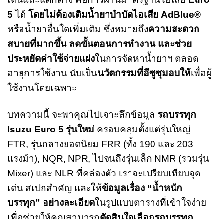
5
ได้
โดยไม่ต้องเติมน้ำยาบำบัดไอเสีย AdBlue®
หรือน้ำยาอื่นใดเพิ่มเติม ซึ่งหมายถึง
ความสะดวก
สบายที่มากขึ้น ลดขั้นตอนการทำงาน และช่วย
ประหยัดค่าใช้จ่ายแฝง
ในการจัดหาน้ำยาฯ ตลอด
อายุการใช้งาน นับเป็น
นวัตกรรมที่อีซูซุมอบให้
เพื่อผู้
ใช้งานโดยเฉพาะ
บทความนี้ จะพาคุณไปเจาะลึกข้อมูล
รถบรรทุก
Isuzu Euro 5 รุ่นใหม่
ครอบคลุมตั้งแต่รุ่นใหญ่
FTR, รุ่นกลางยอดนิยม FRR (ทั้ง 190 และ 203
แรงม้า), NQR, NPR, ไปจนถึงรุ่นเล็ก NMR (รวมรุ่น
Mixer) และ NLR ที่คล่องตัว เราจะเปรียบเทียบจุด
เด่น สเปกสำคัญ และให้
ข้อมูลเรื่อง “น้ำหนัก
บรรทุก” อย่างละเอียด
ในรูปแบบตารางที่เข้าใจง่าย
เพื่อช่วยให้คุณสามารถ
ตัดสินใจเลือกรถบรรทุก