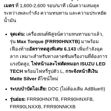
เมตร
ที่ 1,600-2,600 รอบ/นาที เน้นความสมดุล
ระหว่างพละกำลัง ความทนทาน และความประหยัด
น้ำมัน
จุดเด่น:
เครื่องยนต์พิสูจน์ความทนทานมาแล้ว,
รุ่น
Max Torque (FRR90HNXTB)
มาพร้อม
เฟืองท้าย
อัตราทดสูงพิเศษ 6.143
เพิ่มกำลังฉุด
ลาก เหมาะสำหรับทางลาดชันหรืองานที่ต้องการ
แรงบิดสูง,
ไฟหน้าและไฟตัดหมอก ISUZU LED
TECH
พร้อมไฟหรี่รูปตัว L,
กระจังหน้าสีเงิน
Matte Silver
ดีไซน์ใหม่
ระบบบำบัดไอเสีย:
DOC (ไม่ต้องเติม AdBlue®)
รุ่นย่อย:
FRR90HNXTB, FRR90HNXFB,
FRR90LNXXB, FRR90NNKXB