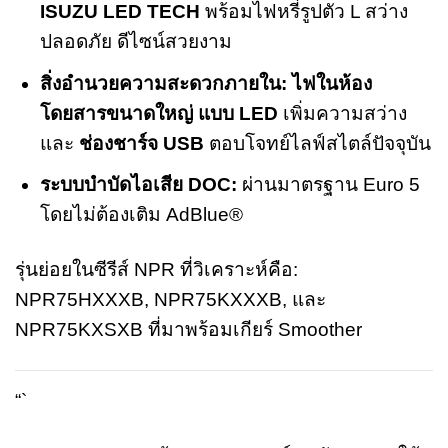
ISUZU LED TECH
พร้อมไฟหรี่รูปตัว L สว่าง
ปลอดภัย ดีไซน์สวยงาม
สิ่งอำนวยความสะดวกภายใน:
ไฟในห้อง
โดยสารขนาดใหญ่ แบบ LED
เพิ่มความสว่าง
และ
ช่องชาร์จ USB
ตอบโจทย์ไลฟ์สไตล์ปัจจุบัน
ระบบบำบัดไอเสีย DOC:
ผ่านมาตรฐาน Euro 5
โดยไม่ต้องเติม AdBlue®
รุ่นย่อยในซีรีส์ NPR ที่วิเคราะห์คือ:
NPR75HXXXB, NPR75KXXXB, และ
NPR75KXSXB ที่มาพร้อมเกียร์ Smoother
“`