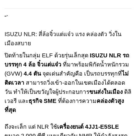
“`
ISUZU NLR: สี่ล้อจิ๋วแต่แจ๋ว แรง คล่องตัว วิ่งใน
เมืองสบาย
ปิดท้ายในกลุ่ม ELF ด้วยรุ่นเล็กสุด
ISUZU NLR
รถ
บรรทุก 4 ล้อ
จิ๋วแต่แจ๋ว
ที่มาพร้อมพิกัดน้ำหนักรวม
(GVW)
4.4 ตัน
จุดเด่นสำคัญคือ เป็นรถบรรทุกที่
ไม่
ติดเวลา
สามารถวิ่งเข้า-ออกในเขตเมืองได้ตลอด
วัน ทำให้เป็นขวัญใจผู้ประกอบการ
ขนส่งในเมือง
ดิลิ
เวอรี และ
ธุรกิจ SME
ที่ต้องการความ
คล่องตัวสูง
ที่สุด
ถึงจะเล็ก แต่ NLR ใช้
เครื่องยนต์ 4JJ1-E5SLE
ขนาด 2,999 ซีซี แบบเดียวกับ NMR ให้กำลังสูงสุด