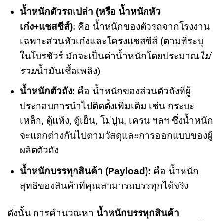
น้ำหนักตัวรถเปล่า (หรือ น้ำหนักหัว
เก๋ง+แชสซีส์):
คือ น้ำหนักของตัวรถจากโรงงาน
เฉพาะส่วนหัวเก๋งและโครงแชสซีส์ (ตามที่ระบุ
ในโบรชัวร์ มักจะเป็นค่าน้ำหนักโดยประมาณ
ไม่
รวม
น้ำมันเชื้อเพลิง)
น้ำหนักตัวถัง:
คือ น้ำหนักของส่วนตัวถังที่ผู้
ประกอบการนำไปติดตั้งเพิ่มเติม เช่น กระบะ
เหล็ก, ตู้แห้ง, ตู้เย็น, โม่ปูน, เครน ฯลฯ ซึ่งน้ำหนัก
จะแตกต่างกันไปตามวัสดุและการออกแบบของผู้
ผลิตตัวถัง
น้ำหนักบรรทุกสินค้า (Payload):
คือ น้ำหนัก
สุทธิของสินค้าที่คุณสามารถบรรทุกได้จริง
ดังนั้น การคำนวณหา
น้ำหนักบรรทุกสินค้า