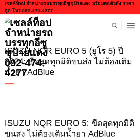
ข้าม
เซลล์ท็อป จำหน่ายรถบรรทุกอีซูซุป้ายแดง พร้อมต่อตัวถัง ราคา
ถูก โทร.092-474-4277
ไป
ยัง
เนื้อหา
ISUZU NQR EURO 5 (ยูโร 5) ปี
2024: ขีดสุดทุกมิติขนส่ง ไม่ต้องเติม
น้ำยา AdBlue
ISUZU NQR EURO 5: ขีดสุดทุกมิติ
ขนส่ง ไม่ต้องเติมน้ำยา AdBlue