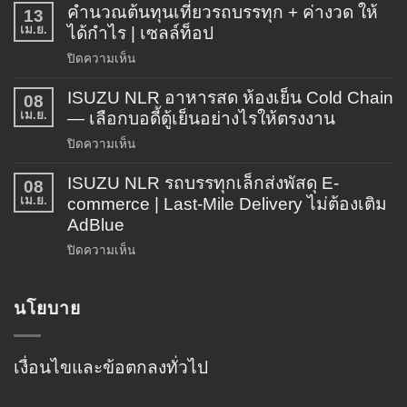
คำนวณต้นทุนเที่ยวรถบรรทุก + ค่างวด ให้
13
เม.ย.
ได้กำไร | เซลล์ท็อป
บน
ปิดความเห็น
คำนวณ
ISUZU NLR อาหารสด ห้องเย็น Cold Chain
ต้นทุน
08
เม.ย.
เที่ยว
— เลือกบอดี้ตู้เย็นอย่างไรให้ตรงงาน
รถ
บน
ปิดความเห็น
บรรทุก
ISUZU
+
ISUZU NLR รถบรรทุกเล็กส่งพัสดุ E-
NLR
08
ค่า
เม.ย.
อาหาร
commerce | Last-Mile Delivery ไม่ต้องเติม
งวด
สด
AdBlue
ให้
ห้อง
ได้
บน
ปิดความเห็น
เย็น
กำไร
ISUZU
Cold
|
NLR
Chain
นโยบาย
เซลล์
รถ
—
ท็อป
บรรทุก
เลือก
เล็ก
บอดี้
ส่ง
เงื่อนไขและข้อตกลงทั่วไป
ตู้
พัสดุ
เย็น
E-